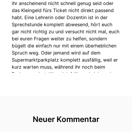
ihr anscheinend nicht schnell genug seid oder
das Kleingeld fürs Ticket nicht direkt passend
habt. Eine Lehrerin oder Dozentin ist in der
Sprechstunde komplett abwesend, hört euch
gar nicht richtig zu und versucht nicht mal, euch
bei euren Fragen weiter zu helfen, sondern
bügelt die einfach nur mit einem überheblichen
Spruch weg. Oder jemand wird auf dem
Supermarktparkplatz komplett ausfällig, weil er
kurz warten muss, während ihr noch beim
Parken rangiert. Wenn ich früher, als ich noch
bei meinen Eltern gewohnt habe, nach Hause
gekommen bin und sowas erzählt habe, einfach
meinen Frust darüber ablassen wollte, war das
meistens ziemlich unbefriedigend für mich. Denn
statt einem: "Oje, du Arme", hab ich zu hören
bekommen, vielleicht bekommt der Busfahrer
Neuer Kommentar
immer Ärger von seinem Chef, wenn er den
Zeitplan nicht genau einhält, vielleicht wart ihr